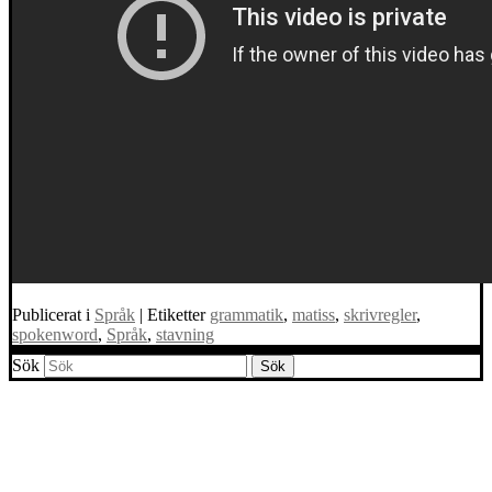
Publicerat i
Språk
|
Etiketter
grammatik
,
matiss
,
skrivregler
,
spokenword
,
Språk
,
stavning
Sök