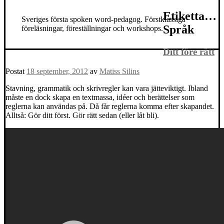
Etikettarkiv:
Sveriges första spoken word-pedagog. Förstklassiga
Språk
föreläsningar, föreställningar och workshops.
Ditt före rätt
Postat
18 september, 2012
av
Matiss Silins
Stavning, grammatik och skrivregler kan vara jätteviktigt. Ibland
måste en dock skapa en textmassa, idéer och berättelser som
reglerna kan användas på. Då får reglerna komma efter skapandet.
Alltså: Gör ditt först. Gör rätt sedan (eller låt bli).