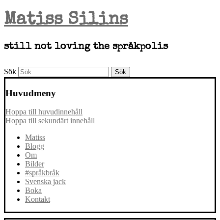
Matiss Silins
still not loving the språkpolis
Sök
Huvudmeny
Hoppa till huvudinnehåll
Hoppa till sekundärt innehåll
Matiss
Blogg
Om
Bilder
#språkbråk
Svenska jack
Boka
Kontakt