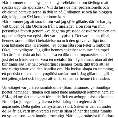
Här kommer mina högst personliga reflektioner om tävlingen att
spaltas upp lite sporadiskt. Vill du läsa de mer professionella och
objektiva betraktelserna så dyk in på Ordkanon.se och läs bloggen
där, inlägg om SM kommer inom kort.
Här kommer jag att snacka om vad jag själv gillade, därför har jag
valt bilden på Ida Olofsson från Umeålaget. Hon som var min
personliga favorit genom kvaldagarna (missade dessvärre finalen om
uppenbarligen var episk, det var ju typiskt). Det var hennes tilltal,
hennes råa subtilitet i betraktelserna och den gravallvarliga ironin
som tilltalade mig. Herregud, jag börjar låta som Peter Grönborg!
Okej, lite tydligare. Jag gillar hennes enkelhet som inte är simpel.
Det är fantastiskt att hon kan läsa en dikt om tarmparasiter, som är
just det och inte verkar vara en metafor för något annat, utan att det
blir trams.Jag var helt överförtjust i hennes första dikt trots att jag
inte riktigt fattar vad den handlar om. Ida lyckas skapa en stämning,
ett poetiskt rum som en tyngdlöst ramlar runt i. Jag gillar det, gillar
det jättemycket och hoppas att vi får se mer av henne i framtiden.
Umeålaget var ju årets samtalsämne (Slam-talsämne…). Samtliga
poeter hamnade i finalen och laget hade antagligen kammat hem ett
SM-guld om det inte varit för att de fick ett avhopp i sista sekunden.
Nu börjar ju regelanalytikerna tvista kring om reglerna är rätt
anpassade. Detta gäller väl systemet i stort. Saken är den att under
de 14 år jag varit involverad i svensk slam så har det aldrig funnits
ett system som varit hundraprocentigt. När något orättvist förändras