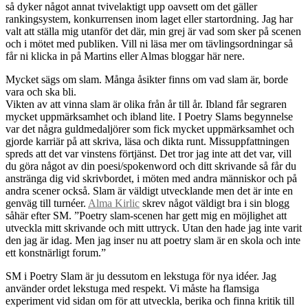
så dyker något annat tvivelaktigt upp oavsett om det gäller
rankingsystem, konkurrensen inom laget eller startordning. Jag har
valt att ställa mig utanför det där, min grej är vad som sker på scenen
och i mötet med publiken. Vill ni läsa mer om tävlingsordningar så
får ni klicka in på Martins eller Almas bloggar här nere.
Mycket sägs om slam. Många åsikter finns om vad slam är, borde
vara och ska bli.
Vikten av att vinna slam är olika från år till år. Ibland får segraren
mycket uppmärksamhet och ibland lite. I Poetry Slams begynnelse
var det några guldmedaljörer som fick mycket uppmärksamhet och
gjorde karriär på att skriva, läsa och dikta runt. Missuppfattningen
spreds att det var vinstens förtjänst. Det tror jag inte att det var, vill
du göra något av din poesi/spokenword och ditt skrivande så får du
anstränga dig vid skrivbordet, i möten med andra människor och på
andra scener också. Slam är väldigt utvecklande men det är inte en
genväg till turnéer.
Alma Kirlic
skrev något väldigt bra i sin blogg
såhär efter SM. ”Poetry slam-scenen har gett mig en möjlighet att
utveckla mitt skrivande och mitt uttryck. Utan den hade jag inte varit
den jag är idag. Men jag inser nu att poetry slam är en skola och inte
ett konstnärligt forum.”
SM i Poetry Slam är ju dessutom en lekstuga för nya idéer. Jag
använder ordet lekstuga med respekt. Vi måste ha flamsiga
experiment vid sidan om för att utveckla, berika och finna kritik till