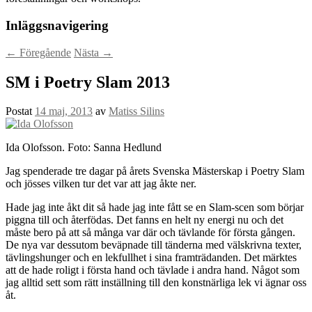
Inläggsnavigering
←
Föregående
Nästa
→
SM i Poetry Slam 2013
Postat
14 maj, 2013
av
Matiss Silins
Ida Olofsson. Foto: Sanna Hedlund
Jag spenderade tre dagar på årets Svenska Mästerskap i Poetry Slam
och jösses vilken tur det var att jag åkte ner.
Hade jag inte åkt dit så hade jag inte fått se en Slam-scen som börjar
piggna till och återfödas. Det fanns en helt ny energi nu och det
måste bero på att så många var där och tävlande för första gången.
De nya var dessutom beväpnade till tänderna med välskrivna texter,
tävlingshunger och en lekfullhet i sina framträdanden. Det märktes
att de hade roligt i första hand och tävlade i andra hand. Något som
jag alltid sett som rätt inställning till den konstnärliga lek vi ägnar oss
åt.