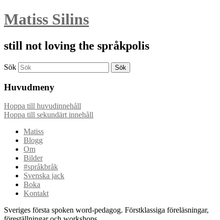
Matiss Silins
still not loving the språkpolis
Sök
Huvudmeny
Hoppa till huvudinnehåll
Hoppa till sekundärt innehåll
Matiss
Blogg
Om
Bilder
#språkbråk
Svenska jack
Boka
Kontakt
Sveriges första spoken word-pedagog. Förstklassiga föreläsningar,
föreställningar och workshops.