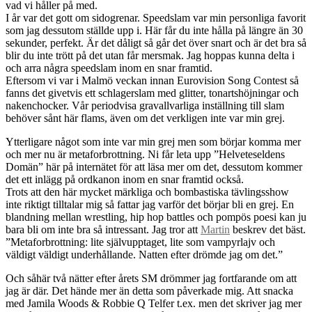
vad vi håller på med.
I år var det gott om sidogrenar. Speedslam var min personliga favorit
som jag dessutom ställde upp i. Här får du inte hålla på längre än 30
sekunder, perfekt. Är det dåligt så går det över snart och är det bra så
blir du inte trött på det utan får mersmak. Jag hoppas kunna delta i
och arra några speedslam inom en snar framtid.
Eftersom vi var i Malmö veckan innan Eurovision Song Contest så
fanns det givetvis ett schlagerslam med glitter, tonartshöjningar och
nakenchocker. Vår periodvisa gravallvarliga inställning till slam
behöver sånt här flams, även om det verkligen inte var min grej.
Ytterligare något som inte var min grej men som börjar komma mer
och mer nu är metaforbrottning. Ni får leta upp ”Helveteseldens
Domän” här på internätet för att läsa mer om det, dessutom kommer
det ett inlägg på ordkanon inom en snar framtid också.
Trots att den här mycket märkliga och bombastiska tävlingsshow
inte riktigt tilltalar mig så fattar jag varför det börjar bli en grej. En
blandning mellan wrestling, hip hop battles och pompös poesi kan ju
bara bli om inte bra så intressant. Jag tror att
Martin
beskrev det bäst.
”Metaforbrottning: lite självupptaget, lite som vampyrlajv och
väldigt väldigt underhållande. Natten efter drömde jag om det.”
Och såhär två nätter efter årets SM drömmer jag fortfarande om att
jag är där. Det hände mer än detta som påverkade mig. Att snacka
med Jamila Woods & Robbie Q Telfer t.ex. men det skriver jag mer