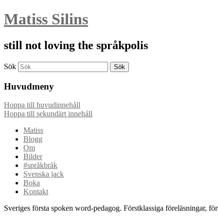
Matiss Silins
still not loving the språkpolis
Sök
Huvudmeny
Hoppa till huvudinnehåll
Hoppa till sekundärt innehåll
Matiss
Blogg
Om
Bilder
#språkbråk
Svenska jack
Boka
Kontakt
Sveriges första spoken word-pedagog. Förstklassiga föreläsningar, fö