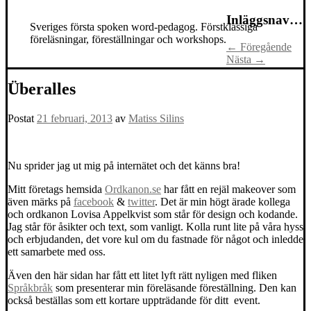
Inläggsnavigering
Sveriges första spoken word-pedagog. Förstklassiga
föreläsningar, föreställningar och workshops.
←
Föregående
Nästa
→
Überalles
Postat
21 februari, 2013
av
Matiss Silins
Nu sprider jag ut mig på internätet och det känns bra!
Mitt företags hemsida
Ordkanon.se
har fått en rejäl makeover som
även märks på
facebook
&
twitter
. Det är min högt ärade kollega
och ordkanon Lovisa Appelkvist som står för design och kodande.
Jag står för åsikter och text, som vanligt. Kolla runt lite på våra hyss
och erbjudanden, det vore kul om du fastnade för något och inledde
ett samarbete med oss.
Även den här sidan har fått ett litet lyft rätt nyligen med fliken
Språkbråk
som presenterar min föreläsande föreställning. Den kan
också beställas som ett kortare uppträdande för ditt event.