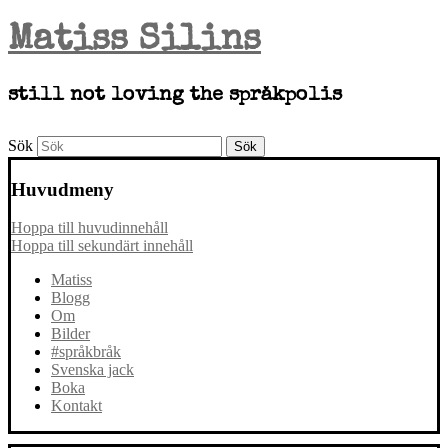
Matiss Silins
still not loving the språkpolis
Sök
Huvudmeny
Hoppa till huvudinnehåll
Hoppa till sekundärt innehåll
Matiss
Blogg
Om
Bilder
#språkbråk
Svenska jack
Boka
Kontakt