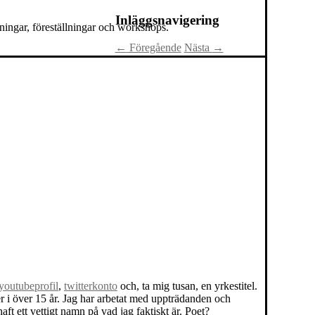
Inläggsnavigering
ningar, föreställningar och workshops.
←
Föregående
Nästa
→
youtubeprofil
,
twitterkonto
och, ta mig tusan, en yrkestitel.
ter i över 15 år. Jag har arbetat med uppträdanden och
haft ett vettigt namn på vad jag faktiskt är. Poet?