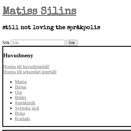
Matiss Silins
still not loving the språkpolis
Sök
Huvudmeny
Hoppa till huvudinnehåll
Hoppa till sekundärt innehåll
Matiss
Blogg
Om
Bilder
#språkbråk
Svenska jack
Boka
Kontakt