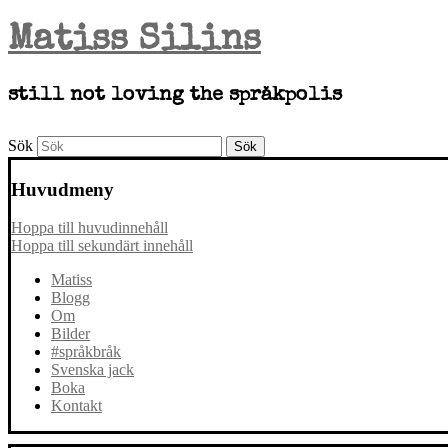
Matiss Silins
still not loving the språkpolis
Sök
Huvudmeny
Hoppa till huvudinnehåll
Hoppa till sekundärt innehåll
Matiss
Blogg
Om
Bilder
#språkbråk
Svenska jack
Boka
Kontakt