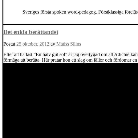
Sveriges första spoken word-pedagog. Förstklassiga föreläs
Det enkla berättandet
Postat
25 oktober, 2012
av
Matiss Silins
Efter att ha läst ”En halv gul sol” är jag övertygad om att Adichie kan b
förmåga att berätta. Här pratar hon ett slag om fällor och fördomar en 