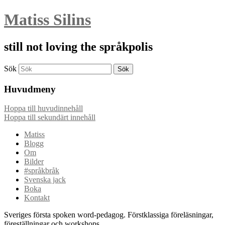
Matiss Silins
still not loving the språkpolis
Sök
Huvudmeny
Hoppa till huvudinnehåll
Hoppa till sekundärt innehåll
Matiss
Blogg
Om
Bilder
#språkbråk
Svenska jack
Boka
Kontakt
Sveriges första spoken word-pedagog. Förstklassiga föreläsningar,
föreställningar och workshops.