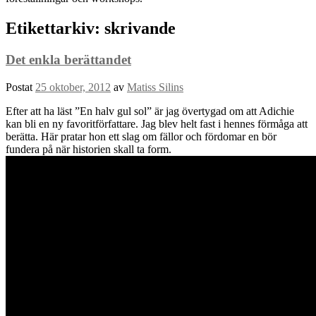
Etikettarkiv:
skrivande
Det enkla berättandet
Postat
25 oktober, 2012
av
Matiss Silins
Efter att ha läst ”En halv gul sol” är jag övertygad om att Adichie
kan bli en ny favoritförfattare. Jag blev helt fast i hennes förmåga att
berätta. Här pratar hon ett slag om fällor och fördomar en bör
fundera på när historien skall ta form.