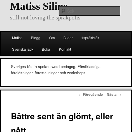
Matiss Silins
Sök
still not loving the språkpolis
Huvudmeny
Matiss
Blogg
Om
Bilder
#språkbråk
Hoppa
Hoppa
Svenska jack
Boka
Kontakt
till
till
huvudinnehåll
sekundärt
Sveriges första spoken word-pedagog. Förstklassiga
föreläsningar, föreställningar och workshops.
innehåll
Inläggsnavigering
←
Föregående
Nästa
→
Bättre sent än glömt, eller
nått