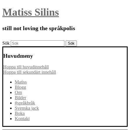
Matiss Silins
still not loving the språkpolis
Sök
Huvudmeny
Hoppa till huvudinnehåll
Hoppa till sekundärt innehåll
Matiss
Blogg
Om
Bilder
#språkbråk
Svenska jack
Boka
Kontakt