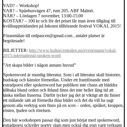
VAD? – Workshop!
VAR? – Spånhusvägen 47, rum 205. ABF Malmö.
NÄR? – Lördagen 7 november, 13:00-15:00
KOSTAR? – 100 kr och för det priset får man även tillgång till
kvällsuppträdanden på Inkonst tillhörande festival VOKAL 2015!
Föranmälan till ordpascen@gmail.com , antalet platser är
begränsade!
BILJETTER:
http://
www.kulturcentralen.nu/
evenemang/
vokal-
2015-international-sp
oken-word
”Att skapa bilder i någon annans huvud”
Spokenword är muntlig litteratur. Som i all litteratur skall historier,
budskap och känslor förmedlas. Under ett framförande med
estradpoesi eller spokenword har publiken inte chans att bläddra
tillbaka bland orden och ibland finns det inte heller lång tid att
tänka mellan fraserna. Därför tycker jag det är viktigt att du finner
et
t målande sätt att förmedla dina bilder och det du vill ha sagt
genom alla verktyg som finns på en scen – orden, språket, kroppen,
rösten, ljuden och rörelsen.
Den här workshopen passar dig som just börjat med spokenword,
estradpoesi och/eller poetry slam men också dig som varit verksam