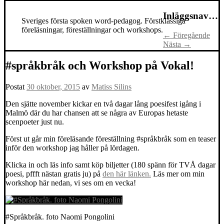
Inläggsnavigering
Sveriges första spoken word-pedagog. Förstklassiga
föreläsningar, föreställningar och workshops.
←
Föregående
Nästa
→
#språkbråk och Workshop på Vokal!
Postat
30 oktober, 2015
av
Matiss Silins
Den sjätte november kickar en två dagar lång poesifest igång i
Malmö där du har chansen att se några av Europas hetaste
scenpoeter just nu.
Först ut går min föreläsande föreställning #språkbråk som en teaser
inför den workshop jag håller på lördagen.
Klicka in och läs info samt köp biljetter (180 spänn för TVÅ dagar
poesi, pffft nästan gratis ju) på
den här länken.
Läs mer om min
workshop här nedan, vi ses om en vecka!
#Språkbråk. foto Naomi Pongolini