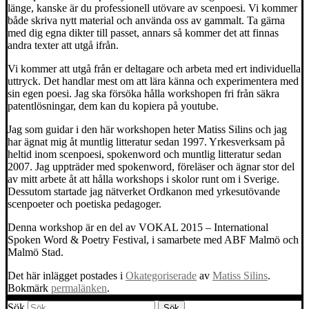
länge, kanske är du professionell utövare av scenpoesi. Vi kommer
både skriva nytt material och använda oss av gammalt. Ta gärna
med dig egna dikter till passet, annars så kommer det att finnas
andra texter att utgå ifrån.
Vi kommer att utgå från er deltagare och arbeta med ert individuella
uttryck. Det handlar mest om att lära känna och experimentera med
sin egen poesi. Jag ska försöka hålla workshopen fri från säkra
patentlösningar, dem kan du kopiera på youtube.
Jag som guidar i den här workshopen heter Matiss Silins och jag
har ägnat mig åt muntlig litteratur sedan 1997. Yrkesverksam på
heltid inom scenpoesi, spokenword och muntlig litteratur sedan
2007. Jag uppträder med spokenword, föreläser och ägnar stor del
av mitt arbete åt att hålla workshops i skolor runt om i Sverige.
Dessutom startade jag nätverket Ordkanon med yrkesutövande
scenpoeter och poetiska pedagoger.
Denna workshop är en del av VOKAL 2015 – International
Spoken Word & Poetry Festival, i samarbete med ABF Malmö och
Malmö Stad.
Det här inlägget postades i
Okategoriserade
av
Matiss Silins
.
Bokmärk
permalänken
.
Sök