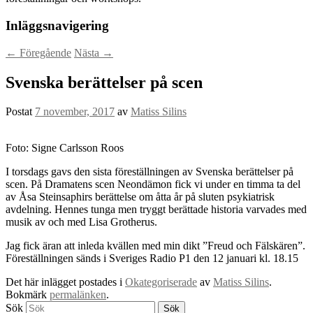
Inläggsnavigering
←
Föregående
Nästa
→
Svenska berättelser på scen
Postat
7 november, 2017
av
Matiss Silins
Foto: Signe Carlsson Roos
I torsdags gavs den sista föreställningen av Svenska berättelser på
scen. På Dramatens scen Neondämon fick vi under en timma ta del
av Åsa Steinsaphirs berättelse om åtta år på sluten psykiatrisk
avdelning. Hennes tunga men tryggt berättade historia varvades med
musik av och med Lisa Grotherus.
Jag fick äran att inleda kvällen med min dikt ”Freud och Fälskären”.
Föreställningen sänds i Sveriges Radio P1 den 12 januari kl. 18.15
Det här inlägget postades i
Okategoriserade
av
Matiss Silins
.
Bokmärk
permalänken
.
Sök