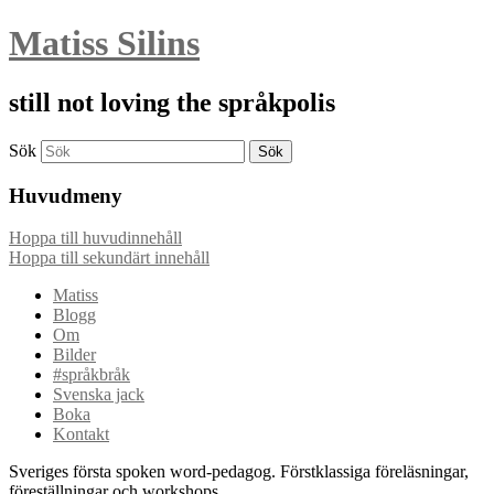
Matiss Silins
still not loving the språkpolis
Sök
Huvudmeny
Hoppa till huvudinnehåll
Hoppa till sekundärt innehåll
Matiss
Blogg
Om
Bilder
#språkbråk
Svenska jack
Boka
Kontakt
Sveriges första spoken word-pedagog. Förstklassiga föreläsningar,
föreställningar och workshops.