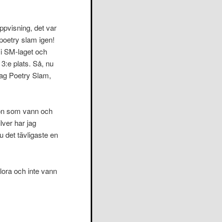
uppvisning, det var
i poetry slam igen!
 i SM-laget och
3:e plats. Så, nu
 jag Poetry Slam,
son som vann och
lver har jag
ju det tävligaste en
rlora och inte vann