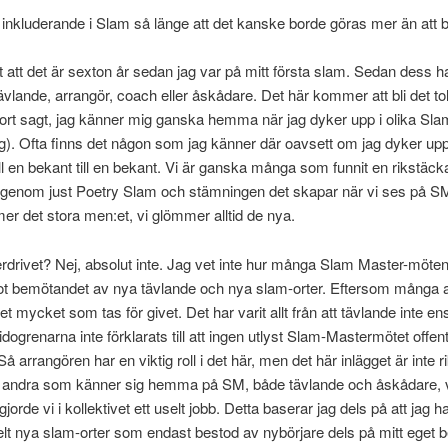
m inkluderande i Slam så länge att det kanske borde göras mer än att
t att det är sexton år sedan jag var på mitt första slam. Sedan dess h
vlande, arrangör, coach eller åskådare. Det här kommer att bli det to
ort sagt, jag känner mig ganska hemma när jag dyker upp i olika 
). Ofta finns det någon som jag känner där oavsett om jag dyker upp
 fall en bekant till en bekant. Vi är ganska många som funnit en rikstäc
genom just Poetry Slam och stämningen det skapar när vi ses på SM 
 det stora men:et, vi glömmer alltid de nya.
verdrivet? Nej, absolut inte. Jag vet inte hur många Slam Master-möten 
 mot bemötandet av nya tävlande och nya slam-orter. Eftersom många ar
det mycket som tas för givet. Det har varit allt från att tävlande inte en
sidogrenarna inte förklarats till att ingen utlyst Slam-Mastermötet offent
 arrangören har en viktig roll i det här, men det här inlägget är inte rik
 alla andra som känner sig hemma på SM, både tävlande och åskådare, v
gjorde vi i kollektivet ett uselt jobb. Detta baserar jag dels på att jag
lt nya slam-orter som endast bestod av nybörjare dels på mitt eget 