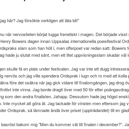
g här? Jag försökte verkligen att låta bli!”
nu när nervositeten börjat tugga frenetiskt i magen. Det började visst
Henry Bowers dagen innan Uppsalas internationella poesifestival Or
 Ordspraks slam som han höll i, men offerpoet var redan satt. Bowers f
 jag hade ju slutat med sånt, men ett litet uppvisningsslam skadar väl i
en skulle få en plats under festivalen. Jag var inte ett dugg intressera
ig nervös och jag ville spendera Ordsprak i lugn och ro med att kolla
säkra före det osäkra när jag gick vidare till finalomgången, jag drog 
efinitivt inte vinna. Jag borde dragit över med 50 för efter poängavdr
 som den andra finalisten. Jahapp. Dessutom hade jag högst enskil
 Inte mycket att göra åt. Jag tackade för vinsten men eftersom jag ve
der Ordsprak, så lämnade ändå över priset (uppträdandet) till en glad
 basröst bakom mig ”Men du kommer väl till finalen i december?”. Ja