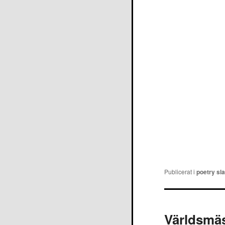
Publicerat i
poetry sl
Världsmäs