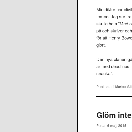
Min dikter har bliv
tempo. Jag ser fra
skulle heta ”Med o
på och skriver och 
för att Henry Bower
gjort.
Den nya planen går 
är med deadlines. 
snacka”.
Publicerat i
Matiss Sil
Glöm inte 
Postat
6 maj, 2015