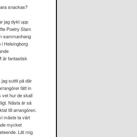
 bara snackas?
ar jag dykt upp
lfte Poetry Slam
Slam-sammanhang
 i Helsingborg
kande
är fantastisk
jag suttit på där
rangörer fått in
s vet hur de skall
ligt. Nästa år så
tat till arrangören.
i måste ta vårt
 hade mycket
beteende. Låt mig