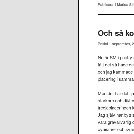
Publicerat i
Matiss Sil
Och så ko
Postat
1 september, 
Nu är SM i poetry 
fått det så hade de
och jag kammade h
placering i samma s
Men det har det, jä
starkare och dikt
tredjeplaceringen 
Jag själv har bytt s
vara gravallvarlig
cynismer och svar