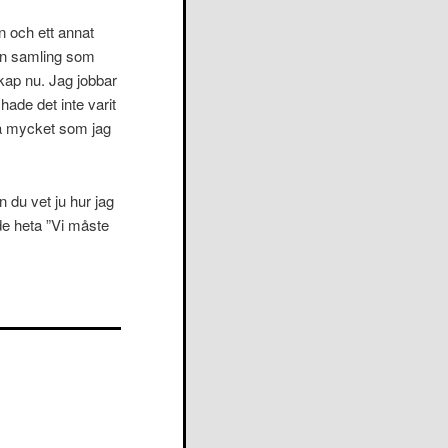
gn och ett annat
 en samling som
kap nu. Jag jobbar
hade det inte varit
 så mycket som jag
n du vet ju hur jag
de heta ”Vi måste