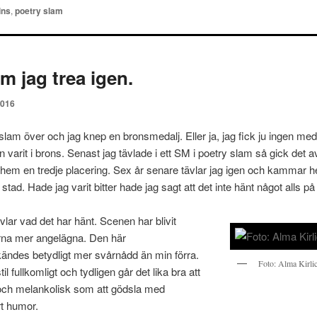
ins
,
poetry slam
m jag trea igen.
2016
slam över och jag knep en bronsmedalj. Eller ja, jag fick ju ingen me
n varit i brons. Senast jag tävlade i ett SM i poetry slam så gick det 
em en tredje placering. Sex år senare tävlar jag igen och kamma
tad. Hade jag varit bitter hade jag sagt att det inte hänt något alls på
vlar vad det har hänt. Scenen har blivit
erna mer angelägna. Den här
kändes betydligt mer svårnådd än min förra.
Foto: Alma Kirli
til fullkomligt och tydligen går det lika bra att
 och melankolisk som att gödsla med
t humor.