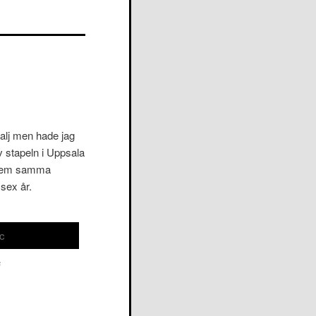
dalj men hade jag
av stapeln i Uppsala
r hem samma
 sex år.
c