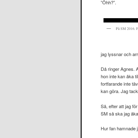
”Öhh?”.
På SM 2016. F
jag lyssnar och arr
Då ringer Agnes. 
hon inte kan åka ti
fortfarande inte täv
kan göra. Jag tack
Så, efter att jag f
SM så ska jag åka 
Hur fan hamnade j