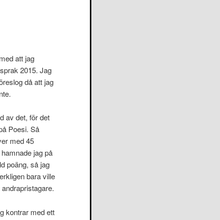
 med att jag
dsprak 2015. Jag
öreslog då att jag
nte.
d av det, för det
 på Poesi. Så
över med 45
ag hamnade jag på
d poäng, så jag
rkligen bara ville
 andrapristagare.
g kontrar med ett