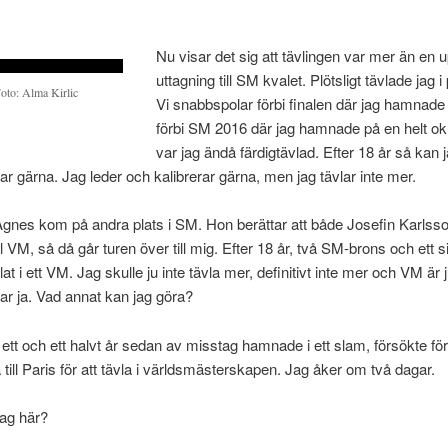
Nu visar det sig att tävlingen var mer än en 
uttagning till SM kvalet. Plötsligt tävlade jag 
oto: Alma Kirlic
Vi snabbspolar förbi finalen där jag hamnade
förbi SM 2016 där jag hamnade på en helt ok 
var jag ändå färdigtävlad. Efter 18 år så kan
ar gärna. Jag leder och kalibrerar gärna, men jag tävlar inte mer.
Agnes kom på andra plats i SM. Hon berättar att både Josefin Karls
ll VM, så då går turen över till mig. Efter 18 år, två SM-brons och ett si
lat i ett VM. Jag skulle ju inte tävla mer, definitivt inte mer och VM är 
ar ja. Vad annat kan jag göra?
ör ett och ett halvt år sedan av misstag hamnade i ett slam, försökte fö
till Paris för att tävla i världsmästerskapen. Jag åker om två dagar.
ag här?