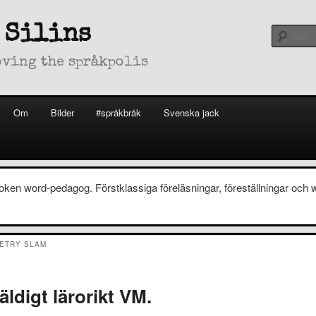
 Silins
oving the språkpolis
Om
Bilder
#språkbråk
Svenska jack
oken word-pedagog. Förstklassiga föreläsningar, föreställningar och
ETRY SLAM
väldigt lärorikt VM.