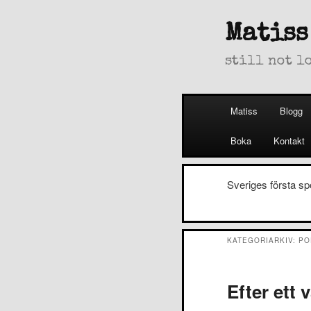
Matiss
still not l
Huvudmeny
Matiss
Blogg
Hoppa
Hoppa
Boka
Kontakt
till
till
huvudinnehåll
sekundärt
Sveriges första sp
innehåll
KATEGORIARKIV:
PO
Efter ett 