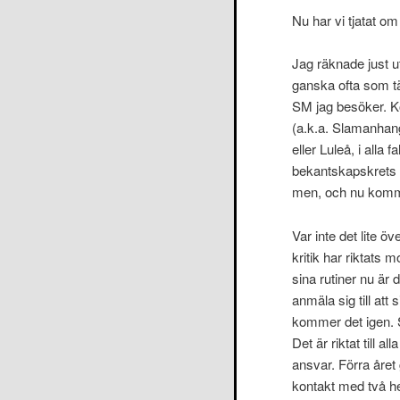
Nu har vi tjatat o
Jag räknade just u
ganska ofta som tä
SM jag besöker. K
(a.k.a. Slamanhang
eller Luleå, i alla
bekantskapskrets 
men, och nu kommer
Var inte det lite ö
kritik har riktats
sina rutiner nu är 
anmäla sig till att 
kommer det igen. Så
Det är riktat till
ansvar. Förra året 
kontakt med två he