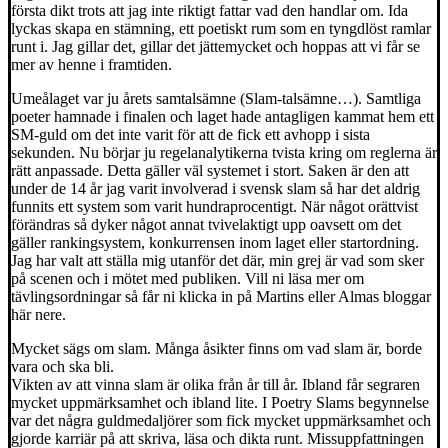
första dikt trots att jag inte riktigt fattar vad den handlar om. Ida
lyckas skapa en stämning, ett poetiskt rum som en tyngdlöst ramlar
runt i. Jag gillar det, gillar det jättemycket och hoppas att vi får se
mer av henne i framtiden.
Umeålaget var ju årets samtalsämne (Slam-talsämne…). Samtliga
poeter hamnade i finalen och laget hade antagligen kammat hem ett
SM-guld om det inte varit för att de fick ett avhopp i sista
sekunden. Nu börjar ju regelanalytikerna tvista kring om reglerna är
rätt anpassade. Detta gäller väl systemet i stort. Saken är den att
under de 14 år jag varit involverad i svensk slam så har det aldrig
funnits ett system som varit hundraprocentigt. När något orättvist
förändras så dyker något annat tvivelaktigt upp oavsett om det
gäller rankingsystem, konkurrensen inom laget eller startordning.
Jag har valt att ställa mig utanför det där, min grej är vad som sker
på scenen och i mötet med publiken. Vill ni läsa mer om
tävlingsordningar så får ni klicka in på Martins eller Almas bloggar
här nere.
Mycket sägs om slam. Många åsikter finns om vad slam är, borde
vara och ska bli.
Vikten av att vinna slam är olika från år till år. Ibland får segraren
mycket uppmärksamhet och ibland lite. I Poetry Slams begynnelse
var det några guldmedaljörer som fick mycket uppmärksamhet och
gjorde karriär på att skriva, läsa och dikta runt. Missuppfattningen