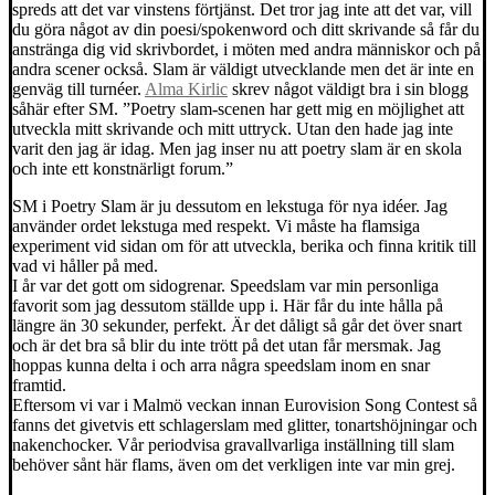
spreds att det var vinstens förtjänst. Det tror jag inte att det var, vill
du göra något av din poesi/spokenword och ditt skrivande så får du
anstränga dig vid skrivbordet, i möten med andra människor och på
andra scener också. Slam är väldigt utvecklande men det är inte en
genväg till turnéer.
Alma Kirlic
skrev något väldigt bra i sin blogg
såhär efter SM. ”Poetry slam-scenen har gett mig en möjlighet att
utveckla mitt skrivande och mitt uttryck. Utan den hade jag inte
varit den jag är idag. Men jag inser nu att poetry slam är en skola
och inte ett konstnärligt forum.”
SM i Poetry Slam är ju dessutom en lekstuga för nya idéer. Jag
använder ordet lekstuga med respekt. Vi måste ha flamsiga
experiment vid sidan om för att utveckla, berika och finna kritik till
vad vi håller på med.
I år var det gott om sidogrenar. Speedslam var min personliga
favorit som jag dessutom ställde upp i. Här får du inte hålla på
längre än 30 sekunder, perfekt. Är det dåligt så går det över snart
och är det bra så blir du inte trött på det utan får mersmak. Jag
hoppas kunna delta i och arra några speedslam inom en snar
framtid.
Eftersom vi var i Malmö veckan innan Eurovision Song Contest så
fanns det givetvis ett schlagerslam med glitter, tonartshöjningar och
nakenchocker. Vår periodvisa gravallvarliga inställning till slam
behöver sånt här flams, även om det verkligen inte var min grej.