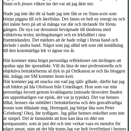
Slam och jösses vilken tur det var att jag åkte ner.
Hade jag inte åkt dit så hade jag inte fått se en Slam-scen som
börjar piggna till och återfödas. Det fanns en helt ny energi nu och
det måste bero på att så många var där och tävlande för första
gången. De nya var dessutom beväpnade till tänderna med
välskrivna texter, tävlingshunger och en lekfullhet i sina
framträdanden. Det märktes att de hade roligt i första hand och
tävlade i andra hand. Något som jag alltid sett som rätt inställning
till den konstnärliga lek vi ägnar oss åt.
Här kommer mina högst personliga reflektioner om tävlingen att
spaltas upp lite sporadiskt. Vill du läsa de mer professionella och
objektiva betraktelserna så dyk in på Ordkanon.se och läs bloggen
där, inlägg om SM kommer inom kort.
Här kommer jag att snacka om vad jag själv gillade, därför har jag
valt bilden på Ida Olofsson från Umeålaget. Hon som var min
personliga favorit genom kvaldagarna (missade dessvärre finalen
om uppenbarligen var episk, det var ju typiskt). Det var hennes
tilltal, hennes råa subtilitet i betraktelserna och den gravallvarliga
ironin som tilltalade mig. Herregud, jag börjar låta som Peter
Grönborg! Okej, lite tydligare. Jag gillar hennes enkelhet som inte
är simpel. Det är fantastiskt att hon kan läsa en dikt om
tarmparasiter, som är just det och inte verkar vara en metafor för
något annat, utan att det blir trams.Jag var helt överförtjust i hennes