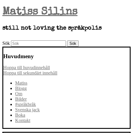
Matiss Silins
still not loving the språkpolis
Sök
Huvudmeny
Hoppa till huvudinnehåll
Hoppa till sekundärt innehåll
Matiss
Blogg
Om
Bilder
#språkbråk
Svenska jack
Boka
Kontakt