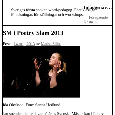
Inläggsnavigering
Sveriges första spoken word-pedagog. Förstklassiga
föreläsningar, föreställningar och workshops.
←
Föregående
Nästa
→
SM i Poetry Slam 2013
Postat
14 maj, 2013
av
Matiss Silins
Ida Olofsson. Foto: Sanna Hedlund
Jag spenderade tre dagar på årets Svenska Mästerskap i Poetry